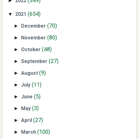
(349)
2022
►
(654)
2021
▼
(70)
December
►
(80)
November
►
Mengenal Dampak Kenaikan Suku Bunga terhadap Bitcoin
(48)
October
(BTC) dan Ekonomi Global
►
(27)
September
►
(9)
August
►
(11)
July
►
(5)
June
►
(3)
May
►
Yaqut Cholil Qoumas: Kisah Inspiratif di Balik Kasus Hukum
(27)
April
►
(100)
March
►