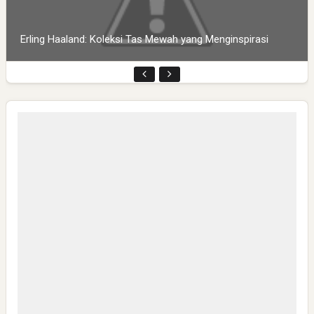
Pembukaan PLP Kelompok 70 Umsida di Balai Desa
Sumurgayam Resmi Digelar
My IPM V2 Dorong Kader Menjadi Pengguna dan Produsen
Pengetahuan
CSR di Tuban: PT ACS Bekali Petani Sambongrejo Kelola