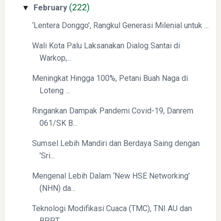
(222)
February
▼
‘Lentera Donggo’, Rangkul Generasi Milenial untuk ...
Menyongsong Masa Depan Buruh Indonesia dengan
Wali Kota Palu Laksanakan Dialog Santai di
Optimisme dan Inspirasi
Warkop,...
Meningkat Hingga 100%, Petani Buah Naga di
Loteng ...
Ringankan Dampak Pandemi Covid-19, Danrem
061/SK B...
Yaqut Cholil Qoumas: Inspirasi Kepemimpinan dan
Sumsel Lebih Mandiri dan Berdaya Saing dengan
Ketaatan
'Sri...
Mengenal Lebih Dalam ‘New HSE Networking’
(NHN) da...
Teknologi Modifikasi Cuaca (TMC), TNI AU dan
BPPT ...