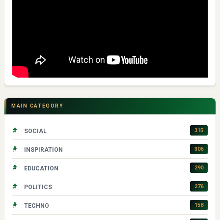
MAIN CATEGORY
#
315
SOCIAL
#
306
INSPIRATION
#
290
EDUCATION
#
276
POLITICS
#
158
TECHNO