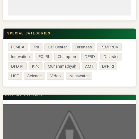
SPECIAL CATEGORIES
PEMDA
TNI
Call Center
Business
PEMPROV
Innovation
POLRI
Champion
DPRD
Disaster
DPD RI
KPK
Muhammadiyah
AMT
DPR RI
HSE
Science
Video
Nusawater
FEATURED CONTENT