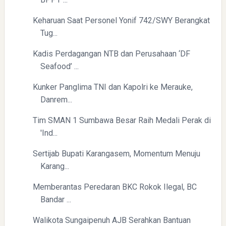
Keharuan Saat Personel Yonif 742/SWY Berangkat
Directurat Jenderal Pajak: Langkah Signifikan Menuju
Kepatuhan Pajak
Tug...
Kadis Perdagangan NTB dan Perusahaan ‘DF
Seafood’ ...
Kunker Panglima TNI dan Kapolri ke Merauke,
Danrem...
Tim SMAN 1 Sumbawa Besar Raih Medali Perak di
'Ind...
Pelajaran Berharga dari Kasus dr. Tifa dan Roy Suryo
Sertijab Bupati Karangasem, Momentum Menuju
Karang...
Memberantas Peredaran BKC Rokok Ilegal, BC
Bandar ...
Walikota Sungaipenuh AJB Serahkan Bantuan