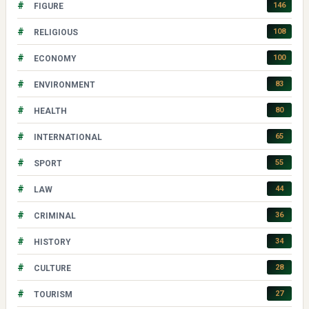
#
146
FIGURE
#
108
RELIGIOUS
#
100
ECONOMY
#
83
ENVIRONMENT
#
80
HEALTH
#
65
INTERNATIONAL
#
55
SPORT
#
44
LAW
#
36
CRIMINAL
#
34
HISTORY
#
28
CULTURE
#
27
TOURISM