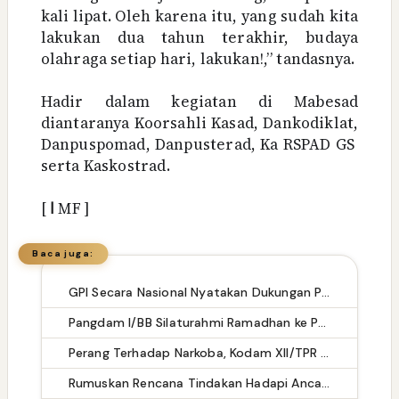
kali lipat. Oleh karena itu, yang sudah kita
lakukan dua tahun terakhir, budaya
olahraga setiap hari, lakukan!,” tandasnya.
Hadir dalam kegiatan di Mabesad
diantaranya Koorsahli Kasad, Dankodiklat,
Danpuspomad, Danpusterad, Ka RSPAD GS
serta Kaskostrad.
[
ا
MF ]
Baca juga:
GPI Secara Nasional Nyatakan Dukungan Penuh atas Disahkannya Revisi UU TNI Nomor 34/2024
Pangdam I/BB Silaturahmi Ramadhan ke PT Aqua Farm Indonesia
Perang Terhadap Narkoba, Kodam XII/TPR Berhasil Gagalkan 12,9 Kg Sabu
Rumuskan Rencana Tindakan Hadapi Ancaman, Kasdam XII/Tpr Pimpin Rakor Rentinkon Kotamaops TNI Wilayah Kogabwilhan I TA 2024