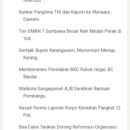
Seafood’ ...
Kunker Panglima TNI dan Kapolri ke Merauke,
Danrem...
Tim SMAN 1 Sumbawa Besar Raih Medali Perak di
Pembukaan PLP Kelompok 70 Umsida di Balai Desa
'Ind...
Sumurgayam Resmi Digelar
Sertijab Bupati Karangasem, Momentum Menuju
Karang...
Memberantas Peredaran BKC Rokok Ilegal, BC
Bandar ...
Walikota Sungaipenuh AJB Serahkan Bantuan
My IPM V2 Dorong Kader Menjadi Pengguna dan Produsen
Pembangu...
Pengetahuan
Kasad Terima Laporan Korps Kenaikan Pangkat 12
Pat...
Bea Cukai Tarakan Dorong Reformasi Organisasi