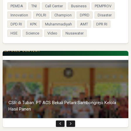
PEMDA
TNI
Call Center
Business
PEMPROV
Innovation
POLRI
Champion
DPRD
Disaster
DPD RI
KPK
Muhammadiyah
AMT
DPR RI
HSE
Science
Video
Nusawater
FEATURED CONTENT
CSR di Tuban: PT ACS Bekali Petani Sambongrejo Kelola
Hasil Panen