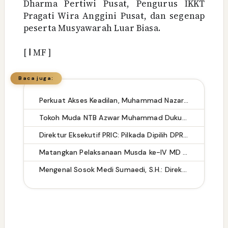
Dharma Pertiwi Pusat, Pengurus IKKT
Pragati Wira Anggini Pusat, dan segenap
peserta Musyawarah Luar Biasa.
[
ا
MF ]
Baca juga:
Perkuat Akses Keadilan, Muhammad Nazaruddin Resmikan Pelantikan Pengurus LBH Rakyat Indonesia
Tokoh Muda NTB Azwar Muhammad Dukung Pilkada Lewat DPRD: Tetap Demokratis dan Efisien Anggaran
Direktur Eksekutif PRIC: Pilkada Dipilih DPRD Bisa Memperkuat Stabilitas Politik dan Efisiensi Anggaran
Matangkan Pelaksanaan Musda ke-IV MD KAHMI Takalar: Panitia Siap Sukseskan Musda
Mengenal Sosok Medi Sumaedi, S.H.: Direktur Eksekutif KADIN Tangsel dengan Rekam Jejak Kepemimpinan Lintas Sektor