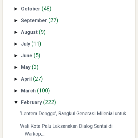
Menyongsong Masa Depan Buruh Indonesia dengan
(48)
October
Optimisme dan Inspirasi
►
(27)
September
►
(9)
August
►
(11)
July
►
(5)
June
►
Yaqut Cholil Qoumas: Inspirasi Kepemimpinan dan
(3)
May
►
Ketaatan
(27)
April
►
(100)
March
►
(222)
February
▼
‘Lentera Donggo’, Rangkul Generasi Milenial untuk ...
Directurat Jenderal Pajak: Langkah Signifikan Menuju
Wali Kota Palu Laksanakan Dialog Santai di
Kepatuhan Pajak
Warkop,...