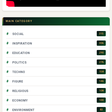
MAIN CATEGORY
#
315
SOCIAL
#
306
INSPIRATION
#
290
EDUCATION
#
276
POLITICS
#
158
TECHNO
#
146
FIGURE
#
108
RELIGIOUS
#
100
ECONOMY
#
83
ENVIRONMENT