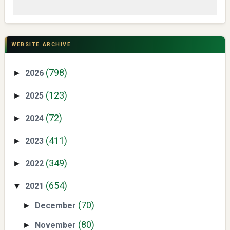
Mengenal Dampak Kenaikan Suku Bunga terhadap Bitcoin
(BTC) dan Ekonomi Global
WEBSITE ARCHIVE
(798)
2026
►
(123)
2025
►
(72)
2024
►
(411)
2023
►
Yaqut Cholil Qoumas: Kisah Inspiratif di Balik Kasus Hukum
(349)
2022
►
(654)
2021
▼
(70)
December
►
(80)
November
►