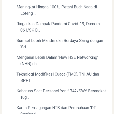
Meningkat Hingga 100%, Petani Buah Naga di
Loteng ...
Ringankan Dampak Pandemi Covid-19, Danrem
061/SK B...
Sumsel Lebih Mandiri dan Berdaya Saing dengan
Pelajaran Berharga dari Kasus dr. Tifa dan Roy Suryo
'Sri...
Mengenal Lebih Dalam ‘New HSE Networking’
(NHN) da...
Teknologi Modifikasi Cuaca (TMC), TNI AU dan
BPPT ...
Keharuan Saat Personel Yonif 742/SWY Berangkat
Erling Haaland: Koleksi Tas Mewah yang Menginspirasi
Tug...
Kadis Perdagangan NTB dan Perusahaan ‘DF